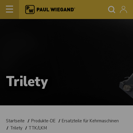
Trilety
Startseite
Produkte-DE
Ersatzteile für Kehrmaschinen
Trilety
TTK/LKM