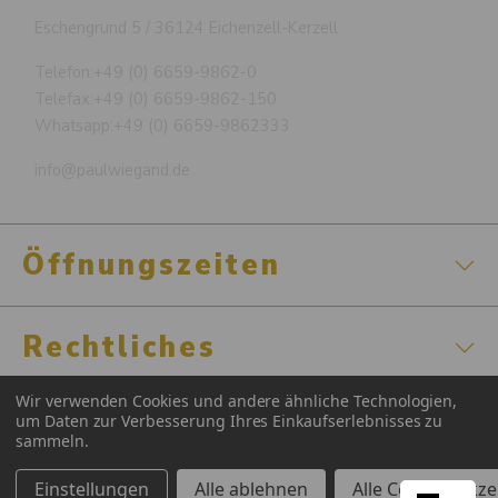
Eschengrund 5 / 36124 Eichenzell-Kerzell
Telefon:
+49 (0) 6659-9862-0
Telefax:
+49 (0) 6659-9862-150
Whatsapp:
+49 (0) 6659-9862333
info@paulwiegand.de
Öffnungszeiten
Rechtliches
Wir verwenden Cookies und andere ähnliche Technologien,
Zertifizierungen
um Daten zur Verbesserung Ihres Einkaufserlebnisses zu
sammeln.
Einstellungen
Alle ablehnen
Alle Cookies akz