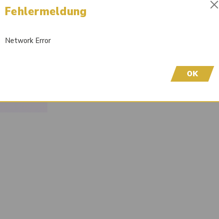
3008270
Fehlermeldung
Sofort lieferbar
Network Error
Wir freuen uns, dass Sie hier sind! Um Preisinfor
höflich, sich bei uns zu registrieren. Durch die Er
OK