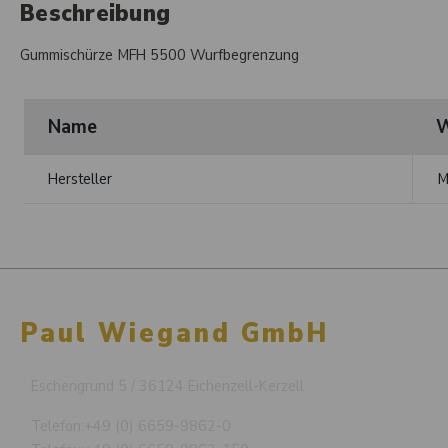
Beschreibung
Gummischürze MFH 5500 Wurfbegrenzung
Name
W
Hersteller
M
Paul Wiegand GmbH
Eschengrund 5 / 36124 Eichenzell-Kerzell
Telefon:
+49 (0) 6659-9862-0