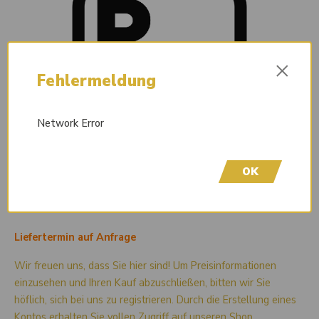
×
Fehlermeldung
Network Error
OK
Liefertermin auf Anfrage
Wir freuen uns, dass Sie hier sind! Um Preisinformationen
einzusehen und Ihren Kauf abzuschließen, bitten wir Sie
höflich, sich bei uns zu registrieren. Durch die Erstellung eines
Kontos erhalten Sie vollen Zugriff auf unseren Shop.