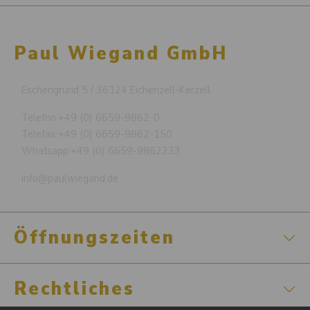
Paul Wiegand GmbH
Eschengrund 5 / 36124 Eichenzell-Kerzell
Telefon:
+49 (0) 6659-9862-0
Telefax:
+49 (0) 6659-9862-150
Whatsapp:
+49 (0) 6659-9862333
info@paulwiegand.de
Öffnungszeiten
Rechtliches