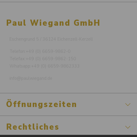
Paul Wiegand GmbH
Eschengrund 5 / 36124 Eichenzell-Kerzell
Telefon:
+49 (0) 6659-9862-0
Telefax:
+49 (0) 6659-9862-150
Whatsapp:
+49 (0) 6659-9862333
info@paulwiegand.de
Öffnungszeiten
Rechtliches