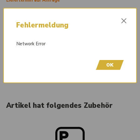
Liefertermin auf Anfrage
Wir freuen uns, dass Sie hier sind! Um Preisinformationen
×
einzusehen und Ihren Kauf abzuschließen, bitten wir Sie
Fehlermeldung
höflich, sich bei uns zu registrieren. Durch die Erstellung eines
Kontos erhalten Sie vollen Zugriff auf unseren Shop.
Network Error
Beschreibung
OK
Artikel hat folgendes Zubehör