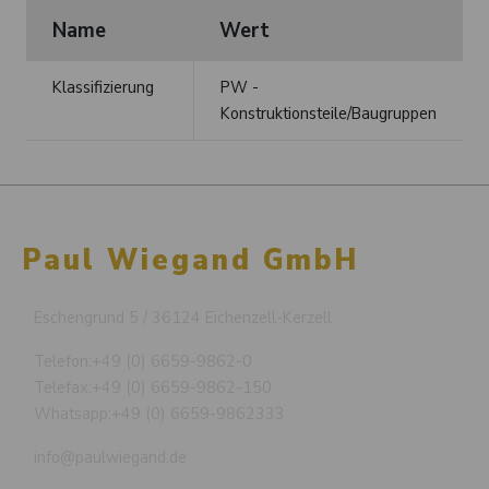
Name
Wert
Klassifizierung
PW -
Konstruktionsteile/Baugruppen
Paul Wiegand GmbH
Eschengrund 5 / 36124 Eichenzell-Kerzell
Telefon:
+49 (0) 6659-9862-0
Telefax:
+49 (0) 6659-9862-150
Whatsapp:
+49 (0) 6659-9862333
info@paulwiegand.de