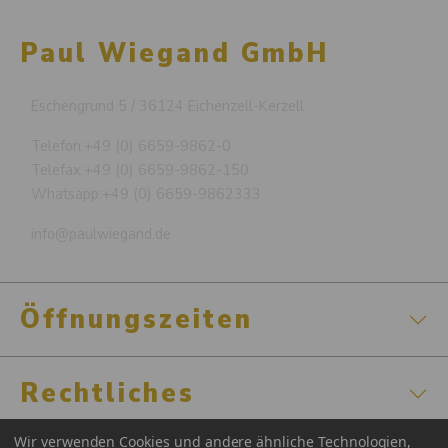
Paul Wiegand GmbH
Eschengrund 5 / 36124 Eichenzell-Kerzell
Telefon:
+49 (0) 6659-9862-0
Telefax:
+49 (0) 6659-9862-150
Whatsapp:
+49 (0) 6659-9862333
info@paulwiegand.de
Öffnungszeiten
Rechtliches
Wir verwenden Cookies und andere ähnliche Technologien,