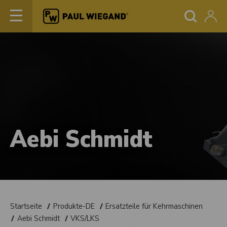
Aebi Schmidt
Startseite
Produkte-DE
Ersatzteile für Kehrmaschinen
Aebi Schmidt
VKS/LKS