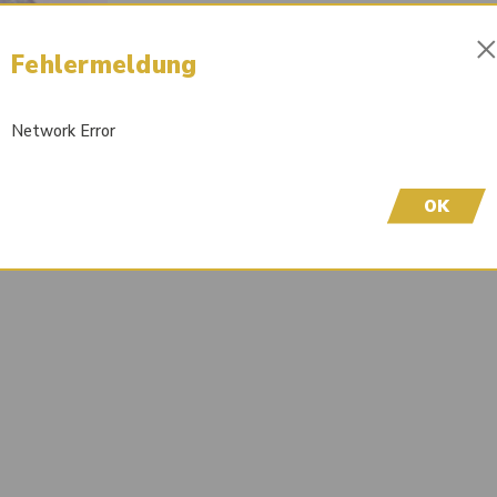
01220780
90451758
Fehlermeldung
Liefertermin auf Anfrage
Wir freuen uns, dass Sie hier sind! Um Preisinfor
Network Error
höflich, sich bei uns zu registrieren. Durch die Er
OK