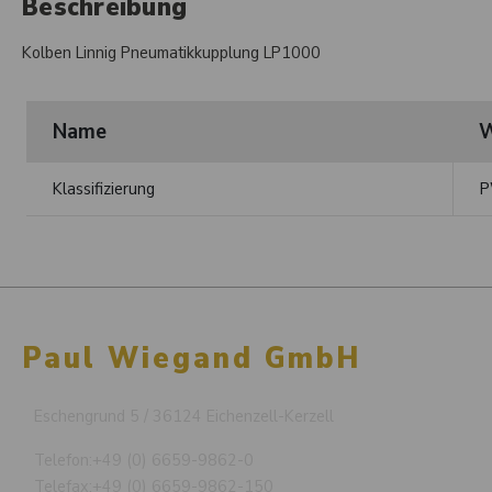
Beschreibung
Kolben Linnig Pneumatikkupplung LP1000
Name
W
Klassifizierung
P
Paul Wiegand GmbH
Eschengrund 5 / 36124 Eichenzell-Kerzell
Telefon:
+49 (0) 6659-9862-0
Telefax:
+49 (0) 6659-9862-150