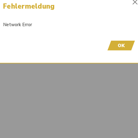
Fehlermeldung
Liefertermin auf Anfrage
Wir freuen uns, dass Sie hier sind! Um Preisinfor
Network Error
höflich, sich bei uns zu registrieren. Durch die Er
OK