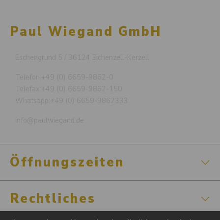
Paul Wiegand GmbH
Eschengrund 5 / 36124 Eichenzell-Kerzell
Telefon:
+49 (0) 6659-9862-0
Telefax:
+49 (0) 6659-9862-150
Whatsapp:
+49 (0) 6659-9862333
info@paulwiegand.de
Öffnungszeiten
Rechtliches