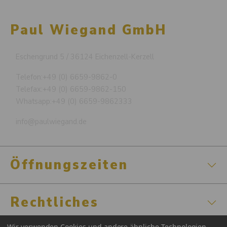
Paul Wiegand GmbH
Eschengrund 5 / 36124 Eichenzell-Kerzell
Telefon:
+49 (0) 6659-9862-0
Telefax:
+49 (0) 6659-9862-150
Whatsapp:
+49 (0) 6659-9862333
info@paulwiegand.de
Öffnungszeiten
Rechtliches
Wir verwenden Cookies und andere ähnliche Technologien,