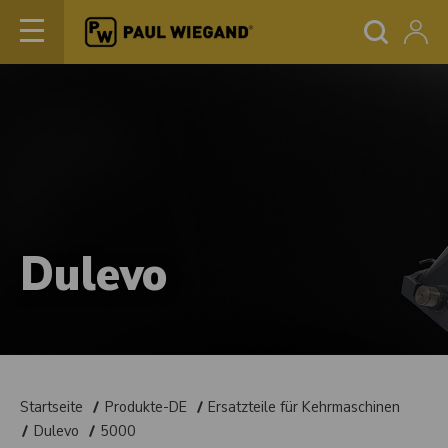
Dulevo
Startseite
Produkte-DE
Ersatzteile für Kehrmaschinen
Dulevo
5000