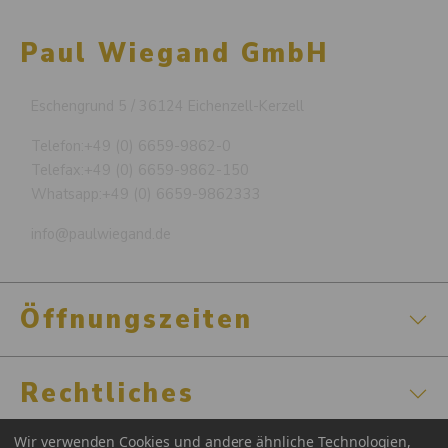
Paul Wiegand GmbH
Eschengrund 5 / 36124 Eichenzell-Kerzell
Telefon:
+49 (0) 6659-9862-0
Telefax:
+49 (0) 6659-9862-150
Whatsapp:
+49 (0) 6659-9862333
info@paulwiegand.de
Öffnungszeiten
Rechtliches
Wir verwenden Cookies und andere ähnliche Technologien,