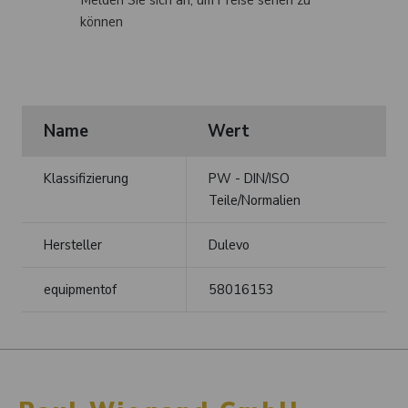
Melden Sie sich an, um Preise sehen zu
können
Name
Wert
Klassifizierung
PW - DIN/ISO
Teile/Normalien
Hersteller
Dulevo
equipmentof
58016153