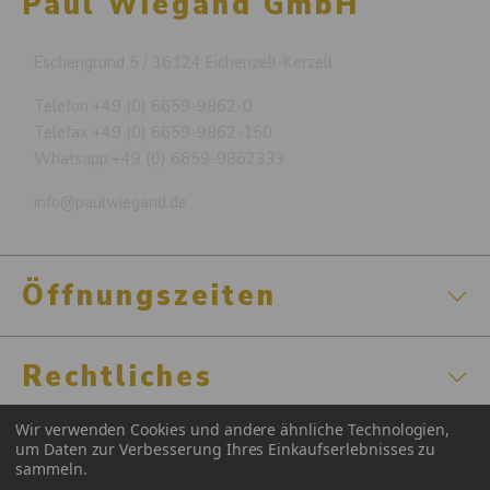
Paul Wiegand GmbH
Eschengrund 5 / 36124 Eichenzell-Kerzell
Telefon:
+49 (0) 6659-9862-0
Telefax:
+49 (0) 6659-9862-150
Whatsapp:
+49 (0) 6659-9862333
info@paulwiegand.de
Öffnungszeiten
Rechtliches
Wir verwenden Cookies und andere ähnliche Technologien,
Zertifizierungen
um Daten zur Verbesserung Ihres Einkaufserlebnisses zu
sammeln.