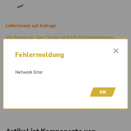
Liefertermin auf Anfrage
Wir freuen uns, dass Sie hier sind! Um Preisinformationen
einzusehen und Ihren Kauf abzuschließen, bitten wir Sie
×
höflich, sich bei uns zu registrieren. Durch die Erstellung eines
Fehlermeldung
Kontos erhalten Sie vollen Zugriff auf unseren Shop.
Network Error
Beschreibung
OK
Nadellager Dulevo 5000 Reduziergetriebe