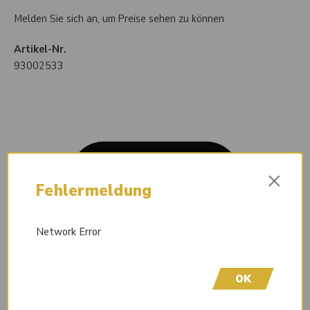
Melden Sie sich an, um Preise sehen zu können
Artikel-Nr.
93002533
×
Fehlermeldung
Network Error
OK