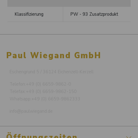
Klassifizierung
PW - 93 Zusatzprodukt
Paul Wiegand GmbH
Eschengrund 5 / 36124 Eichenzell-Kerzell
Telefon:
+49 (0) 6659-9862-0
Telefax:
+49 (0) 6659-9862-150
Whatsapp:
+49 (0) 6659-9862333
info@paulwiegand.de
Öffnungszeiten