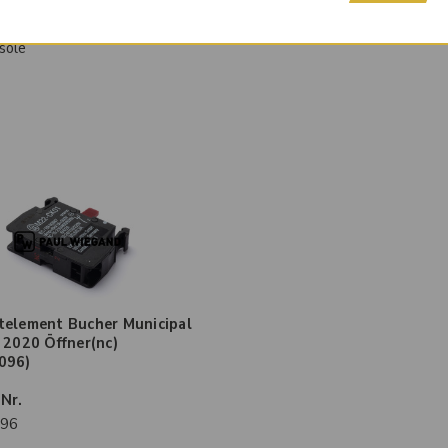
sole
telement Bucher Municipal
 2020 Öffner(nc)
096)
-Nr.
96