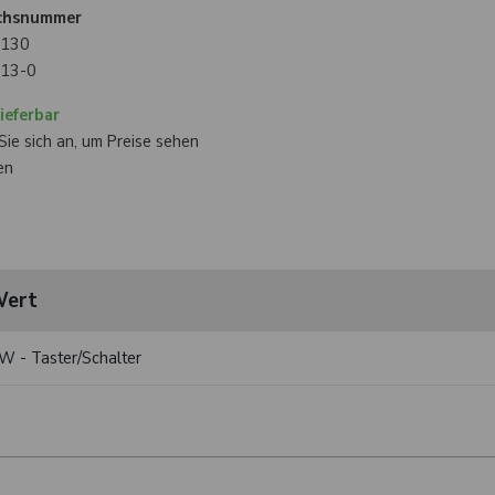
ichsnummer
130
13-0
ieferbar
ie sich an, um Preise sehen
en
ert
W - Taster/Schalter