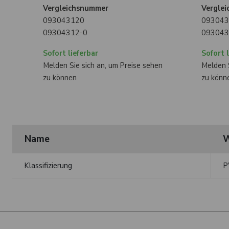
Vergleichsnummer
Vergle
093043120
093043
09304312-0
093043
Sofort lieferbar
Sofort l
Melden Sie sich an, um Preise sehen
Melden S
zu können
zu könn
Name
W
Klassifizierung
P