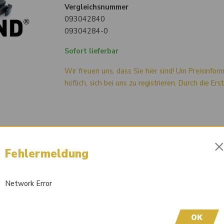
Vergleichsnummer
093042840
09304284-0
Sofort lieferbar
Wir freuen uns, dass Sie hier sind! Um Preisinfor
höflich, sich bei uns zu registrieren. Durch die Er
Fehlermeldung
Network Error
OK