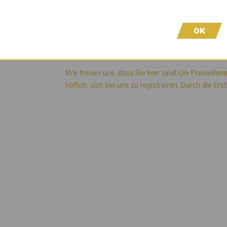
05585460
0600105.2945
mehr anzeigen
OK
Liefertermin auf Anfrage
Wir freuen uns, dass Sie hier sind! Um Preisinfor
höflich, sich bei uns zu registrieren. Durch die Er