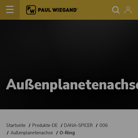
Außenplanetenachs
Startseite
Produkte-DE
DANA-SPICER
006
Außenplanetenachse
O-Ring