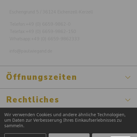
Eschengrund 5 / 36124 Eichenzell-Kerzell
Telefon:
+49 (0) 6659-9862-0
Telefax:
+49 (0) 6659-9862-150
Whatsapp:
+49 (0) 6659-9862333
info@paulwiegand.de
Öffnungszeiten
Rechtliches
Wir verwenden Cookies und andere ähnliche Technologien,
Zertifizierungen
um Daten zur Verbesserung Ihres Einkaufserlebnisses zu
sammeln.