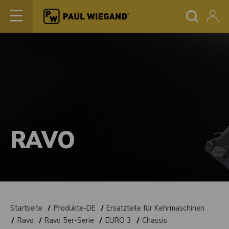
RAVO
Startseite
Produkte-DE
Ersatzteile für Kehrmaschinen
Ravo
Ravo 5er-Serie
EURO 3
Chassis