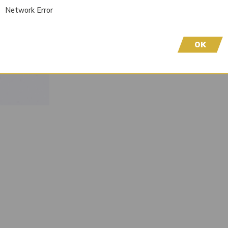
Wir freuen uns, dass Sie hier sind! Um Preisinfor
Network Error
höflich, sich bei uns zu registrieren. Durch die Er
OK