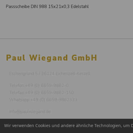
Passscheibe DIN 988 15x21x0,3 Edelstahl
Paul Wiegand GmbH
Eschengrund 5 / 36124 Eichenzell-Kerzell
Telefon:
+49 (0) 6659-9862-0
Telefax:
+49 (0) 6659-9862-150
Whatsapp:
+49 (0) 6659-9862333
info@paulwiegand.de
Wir verwenden Cookies und andere ähnliche Technologien, um D