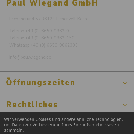
Paul Wiegand GmbH
Eschengrund 5 / 36124 Eichenzell-Kerzell
Telefon:
+49 (0) 6659-9862-0
Telefax:
+49 (0) 6659-9862-150
Whatsapp:
+49 (0) 6659-9862333
info@paulwiegand.de
Öffnungszeiten
Rechtliches
Wir verwenden Cookies und andere ähnliche Technologien,
Zertifizierungen
um Daten zur Verbesserung Ihres Einkaufserlebnisses zu
sammeln.