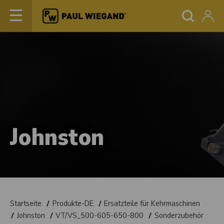
Johnston
Startseite
Produkte-DE
Ersatzteile für Kehrmaschinen
Johnston
VT/VS_500-605-650-800
Sonderzubehör