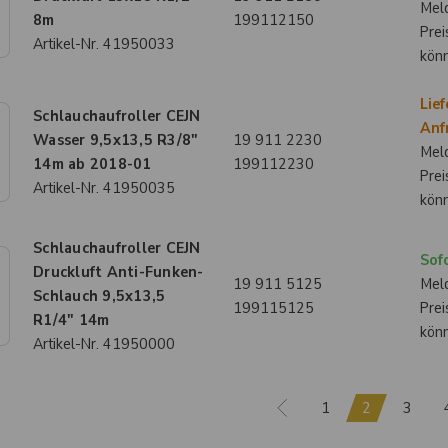
Meld
8m
199112150
Prei
Artikel-Nr.
41950033
kön
Lief
Schlauchaufroller CEJN
Anf
Wasser 9,5x13,5 R3/8"
19 911 2230
Meld
14m ab 2018-01
199112230
Prei
Artikel-Nr.
41950035
kön
Schlauchaufroller CEJN
Sofo
Druckluft Anti-Funken-
19 911 5125
Meld
Schlauch 9,5x13,5
199115125
Prei
R1/4" 14m
kön
Artikel-Nr.
41950000
1
2
3