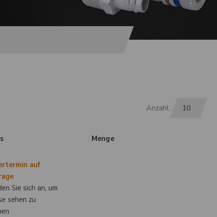
Anzahl:
is
Menge
ertermin auf
rage
en Sie sich an, um
se sehen zu
nen