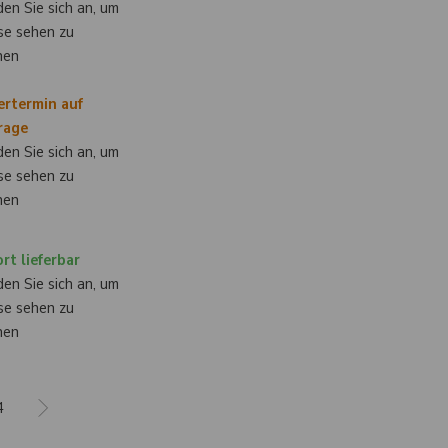
en Sie sich an, um
se sehen zu
nen
ertermin auf
rage
en Sie sich an, um
se sehen zu
nen
rt lieferbar
en Sie sich an, um
se sehen zu
nen
4