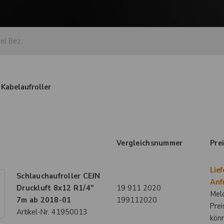
 Kabelaufroller
Vergleichsnummer
Pre
Lief
Schlauchaufroller CEJN
Anf
Druckluft 8x12 R1/4"
19 911 2020
Meld
7m ab 2018-01
199112020
Prei
Artikel-Nr.
41950013
kön