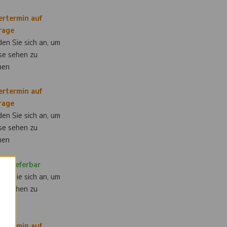
ertermin auf
rage
en Sie sich an, um
se sehen zu
nen
ertermin auf
rage
en Sie sich an, um
se sehen zu
nen
rt lieferbar
×
en Sie sich an, um
se sehen zu
nen
ertermin auf