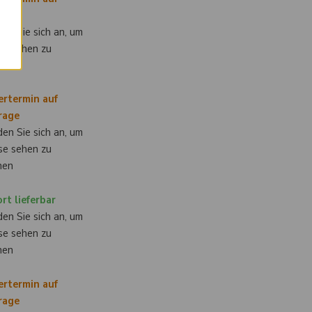
rage
en Sie sich an, um
se sehen zu
nen
ertermin auf
rage
en Sie sich an, um
se sehen zu
nen
rt lieferbar
en Sie sich an, um
se sehen zu
nen
ertermin auf
rage