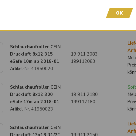
Schlauchaufroller CEJN
Anf
Druckluft 8x12 R1/4"
19 911 2028
OK
Meld
AG 10m neongrün
199112028
Prei
Artikel-Nr.
41950046
kön
Lief
Schlauchaufroller CEJN
Anf
Druckluft 8x12 315
19 911 2083
Meld
eSafe 10m ab 2018-01
199112083
Prei
Artikel-Nr.
41950020
kön
Schlauchaufroller CEJN
Sofo
Druckluft 8x12 300
19 911 2180
Meld
eSafe 17m ab 2018-01
199112180
Prei
Artikel-Nr.
41950023
kön
Lief
Schlauchaufroller CEJN
Anf
Druckluft 13x18 R1/2"
19 911 2150