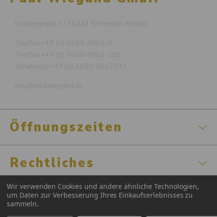
Eschengrund 5 / 36124 Eichenzell-Kerzell
Telefon:
+49 (0) 6659-9862-0
Telefax:
+49 (0) 6659-9862-150
Whatsapp:
+49 (0) 6659-9862333
info@paulwiegand.de
Öffnungszeiten
Rechtliches
Wir verwenden Cookies und andere ähnliche Technologien,
Zertifizierungen
um Daten zur Verbesserung Ihres Einkaufserlebnisses zu
sammeln.