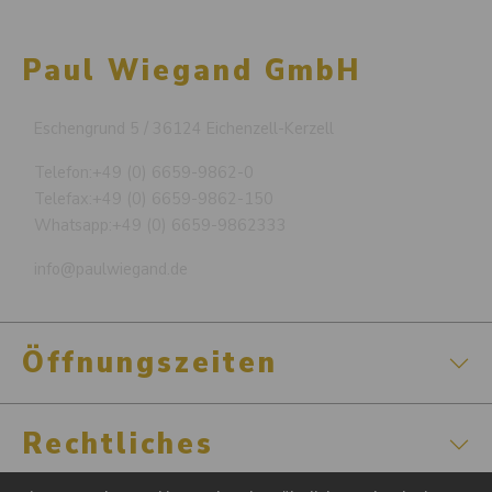
Paul Wiegand GmbH
Eschengrund 5 / 36124 Eichenzell-Kerzell
Telefon:
+49 (0) 6659-9862-0
Telefax:
+49 (0) 6659-9862-150
Whatsapp:
+49 (0) 6659-9862333
info@paulwiegand.de
Öffnungszeiten
Rechtliches