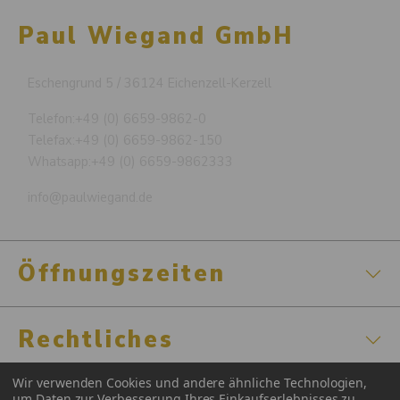
Paul Wiegand GmbH
Eschengrund 5 / 36124 Eichenzell-Kerzell
Telefon:
+49 (0) 6659-9862-0
Telefax:
+49 (0) 6659-9862-150
Whatsapp:
+49 (0) 6659-9862333
info@paulwiegand.de
Öffnungszeiten
Rechtliches
Wir verwenden Cookies und andere ähnliche Technologien,
um Daten zur Verbesserung Ihres Einkaufserlebnisses zu