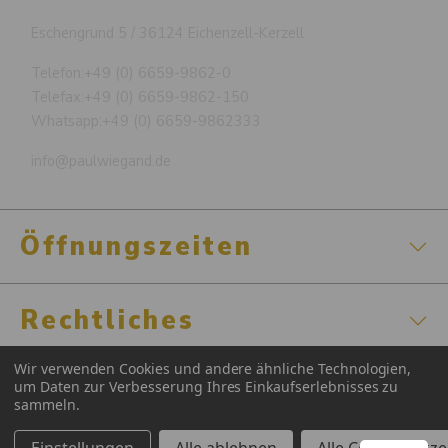
Eschengrund 5 / 36124 Eichenzell-Kerzell
Telefon:
+49 (0) 6659-9862-0
Telefax:
+49 (0) 6659-9862-150
Whatsapp:
+49 (0) 6659-9862333
info@paulwiegand.de
Öffnungszeiten
Rechtliches
Wir verwenden Cookies und andere ähnliche Technologien,
Zertifizierungen
um Daten zur Verbesserung Ihres Einkaufserlebnisses zu
sammeln.