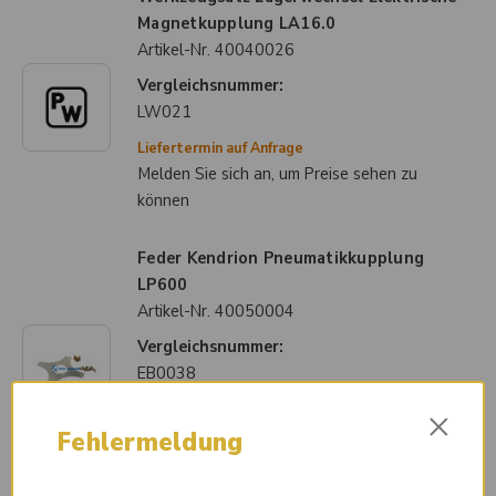
Magnetkupplung LA16.0
Artikel-Nr.
40040026
Vergleichsnummer:
LW021
Liefertermin auf Anfrage
Melden Sie sich an, um Preise sehen zu
können
Feder Kendrion Pneumatikkupplung
LP600
Artikel-Nr.
40050004
Vergleichsnummer:
EB0038
Sofort lieferbar
×
Melden Sie sich an, um Preise sehen zu
Fehlermeldung
können