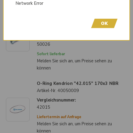
Network Error
Zylinderschraube mit Innensechskant
Linnig DIN/ISO 912/4762 M8x55
verzinkt 8.8
OK
Artikel-Nr.
40050025
Vergleichsnummer:
50026
Sofort lieferbar
Melden Sie sich an, um Preise sehen zu
können
O-Ring Kendrion "42.015" 170x3 NBR
Artikel-Nr.
40050009
Vergleichsnummer:
42015
Liefertermin auf Anfrage
Melden Sie sich an, um Preise sehen zu
können