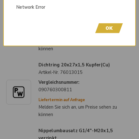
Artikel-Nr.
76013014
Network Error
Vergleichsnummer:
090090800850
OK
Liefertermin auf Anfrage
Melden Sie sich an, um Preise sehen zu
können
Dichtring 20x27x1,5 Kupfer(Cu)
Artikel-Nr.
76013015
Vergleichsnummer:
090760300811
Liefertermin auf Anfrage
Melden Sie sich an, um Preise sehen zu
können
Nippelumbausatz G1/4"-M20x1,5
verzinkt