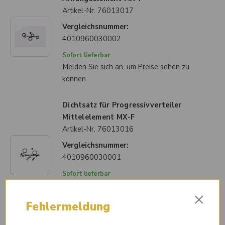
Artikel-Nr.
76013017
Vergleichsnummer:
4010960030002
Sofort lieferbar
Melden Sie sich an, um Preise sehen zu
können
Dichtsatz für Progressivverteiler
Mittelelement MX-F
Artikel-Nr.
76013016
Vergleichsnummer:
4010960030001
Sofort lieferbar
Melden Sie sich an, um Preise sehen zu
×
können
Fehlermeldung
Verschlussschraube M20x1,5