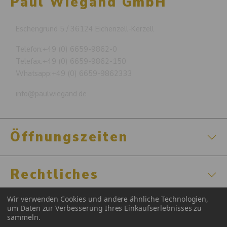
Paul Wiegand GmbH
Eschengrund 5 / 36124 Eichenzell-Kerzell
Telefon:
+49 (0) 6659-9862-0
Telefax:
+49 (0) 6659-9862-150
Whatsapp:
+49 (0) 6659-9862333
info@paulwiegand.de
Öffnungszeiten
Rechtliches
Wir verwenden Cookies und andere ähnliche Technologien,
Zertifizierungen
um Daten zur Verbesserung Ihres Einkaufserlebnisses zu
sammeln.