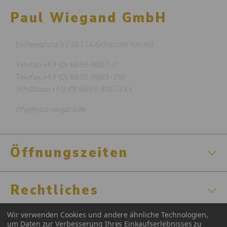
Paul Wiegand GmbH
Eschengrund 5 / 36124 Eichenzell-Kerzell
Telefon:
+49 (0) 6659-9862-0
Telefax:
+49 (0) 6659-9862-150
Whatsapp:
+49 (0) 6659-9862333
info@paulwiegand.de
Öffnungszeiten
Rechtliches
Wir verwenden Cookies und andere ähnliche Technologien,
um Daten zur Verbesserung Ihres Einkaufserlebnisses zu