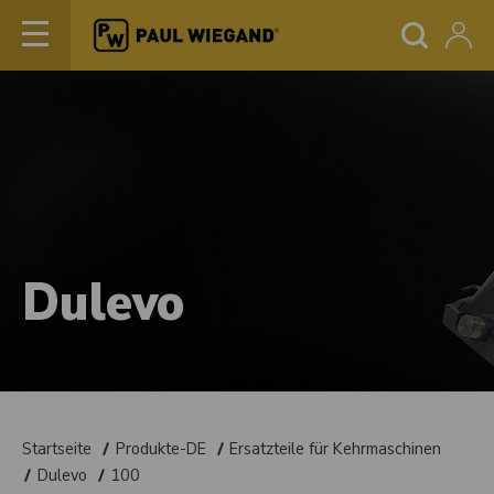
Dulevo
Startseite
Produkte-DE
Ersatzteile für Kehrmaschinen
Dulevo
100