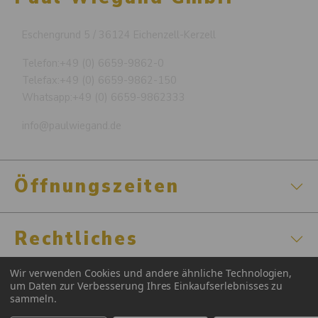
Eschengrund 5 / 36124 Eichenzell-Kerzell
Telefon:
+49 (0) 6659-9862-0
Telefax:
+49 (0) 6659-9862-150
Whatsapp:
+49 (0) 6659-9862333
info@paulwiegand.de
Öffnungszeiten
Rechtliches
Wir verwenden Cookies und andere ähnliche Technologien,
Zertifizierungen
um Daten zur Verbesserung Ihres Einkaufserlebnisses zu
sammeln.