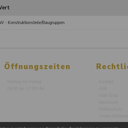
ert
W - Konstruktionsteile/Baugruppen
Öffnungszeiten
Rechtli
Montag bis Freitag
Kontakt
08:00 bis 17:00 Uhr
AGB
AGB-Shop
Impressum
Datenschutz
Cookie-Erkläru