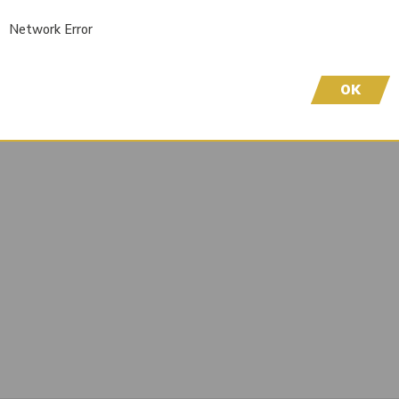
3014654
Network Error
Liefertermin auf Anfrage
Wir freuen uns, dass Sie hier sind! Um Preisinfor
OK
höflich, sich bei uns zu registrieren. Durch die Er