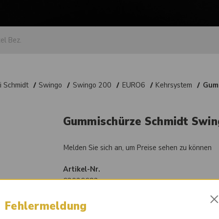
i Schmidt
Swingo
Swingo 200
EURO6
Kehrsystem
Gumm
Gummischürze Schmidt Swin
Melden Sie sich an, um Preise sehen zu können
Artikel-Nr.
63026682
Vergleichsnummer
Fehlermeldung
301.4654