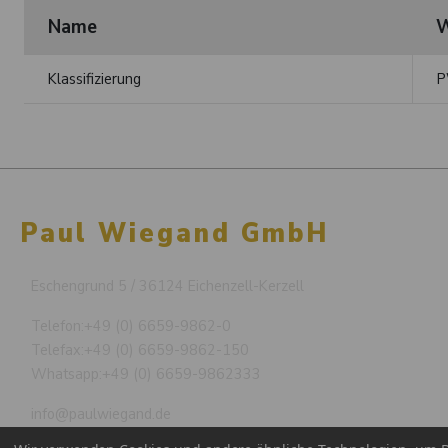
Name
W
Klassifizierung
P
Paul Wiegand GmbH
Eschengrund 5 / 36124 Eichenzell-Kerzell
Telefon:
+49 (0) 6659-9862-0
Telefax:
+49 (0) 6659-9862-150
Whatsapp:
+49 (0) 6659-9862333
info@paulwiegand.de