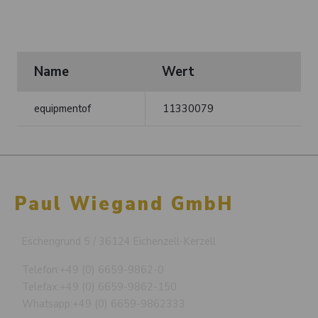
Name
Wert
equipmentof
11330079
Paul Wiegand GmbH
Eschengrund 5 / 36124 Eichenzell-Kerzell
Telefon:
+49 (0) 6659-9862-0
Telefax:
+49 (0) 6659-9862-150
Whatsapp:
+49 (0) 6659-9862333