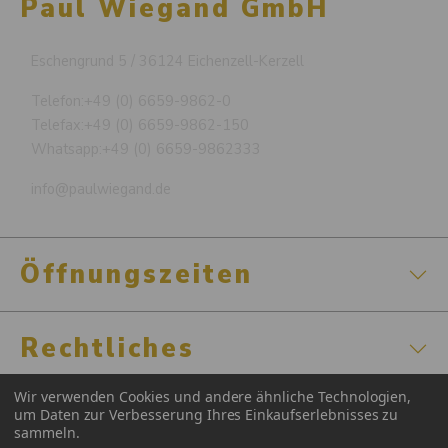
Paul Wiegand GmbH
Eschengrund 5 / 36124 Eichenzell-Kerzell
Telefon:
+49 (0) 6659-9862-0
Telefax:
+49 (0) 6659-9862-150
Whatsapp:
+49 (0) 6659-9862333
info@paulwiegand.de
Öffnungszeiten
Rechtliches
Wir verwenden Cookies und andere ähnliche Technologien,
Zertifizierungen
um Daten zur Verbesserung Ihres Einkaufserlebnisses zu
sammeln.