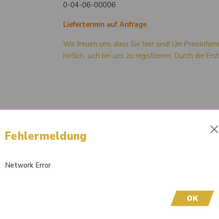
0-04-06-00006
Liefertermin auf Anfrage
Wir freuen uns, dass Sie hier sind! Um Preisinfor
höflich, sich bei uns zu registrieren. Durch die Er
Fehlermeldung
Network Error
OK