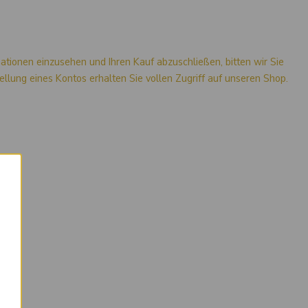
mationen einzusehen und Ihren Kauf abzuschließen, bitten wir Sie
stellung eines Kontos erhalten Sie vollen Zugriff auf unseren Shop.
×