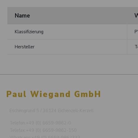
Name
W
Klassifizierung
P
Hersteller
T
Paul Wiegand GmbH
Eschengrund 5 / 36124 Eichenzell-Kerzell
Telefon:
+49 (0) 6659-9862-0
Telefax:
+49 (0) 6659-9862-150
Whatsapp:
+49 (0) 6659-9862333