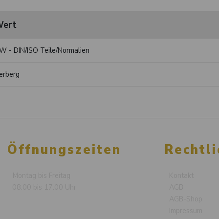
ert
W - DIN/ISO Teile/Normalien
erberg
Öffnungszeiten
Rechtli
Montag bis Freitag
Kontakt
08:00 bis 17:00 Uhr
AGB
AGB-Shop
Impressum