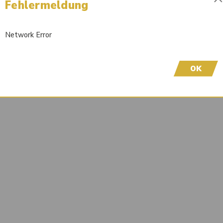
Fehlermeldung
Sofort lieferbar
Wir freuen uns, dass Sie hier sind! Um Preisinfor
Network Error
höflich, sich bei uns zu registrieren. Durch die Er
OK