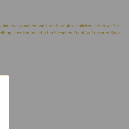
mationen einzusehen und Ihren Kauf abzuschließen, bitten wir Sie
stellung eines Kontos erhalten Sie vollen Zugriff auf unseren Shop.
×