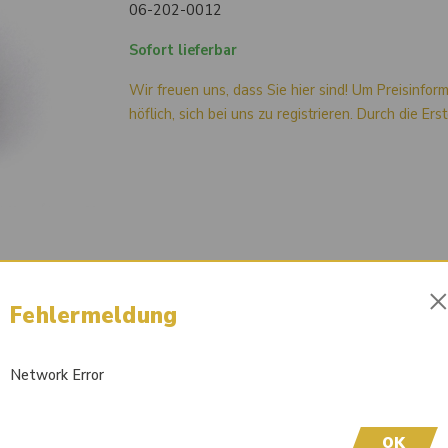
06-202-0012
Sofort lieferbar
Wir freuen uns, dass Sie hier sind! Um Preisinfor
höflich, sich bei uns zu registrieren. Durch die Er
Fehlermeldung
Network Error
OK