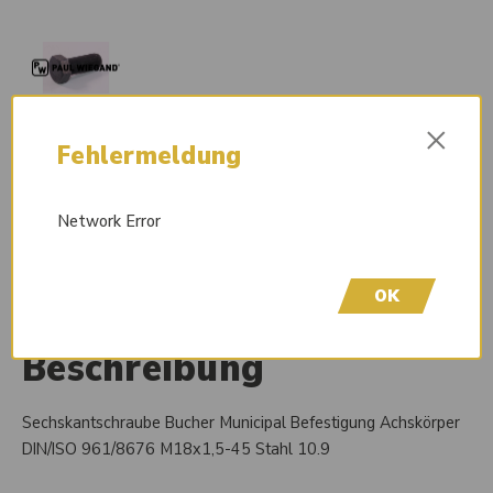
×
Sofort lieferbar
Fehlermeldung
Wir freuen uns, dass Sie hier sind! Um Preisinformationen
einzusehen und Ihren Kauf abzuschließen, bitten wir Sie
Network Error
höflich, sich bei uns zu registrieren. Durch die Erstellung eines
Kontos erhalten Sie vollen Zugriff auf unseren Shop.
OK
Beschreibung
Sechskantschraube Bucher Municipal Befestigung Achskörper
DIN/ISO 961/8676 M18x1,5-45 Stahl 10.9