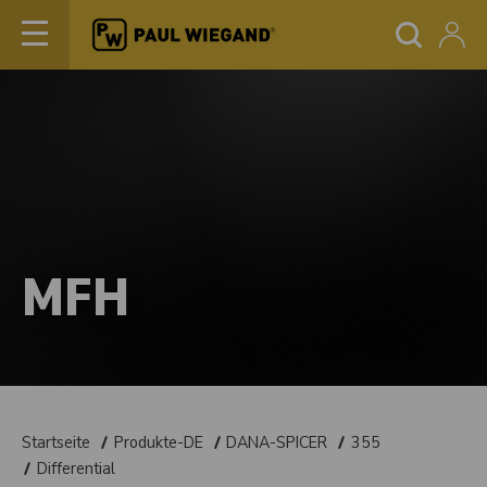
MFH
Startseite
Produkte-DE
DANA-SPICER
355
Differential