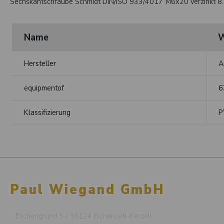
Sechskantschraube Schmidt DIN/ISO 933/4017 M6x20 verzinkt 8
Name
W
Hersteller
A
equipmentof
6
Klassifizierung
P
Paul Wiegand GmbH
Eschengrund 5 / 36124 Eichenzell-Kerzell