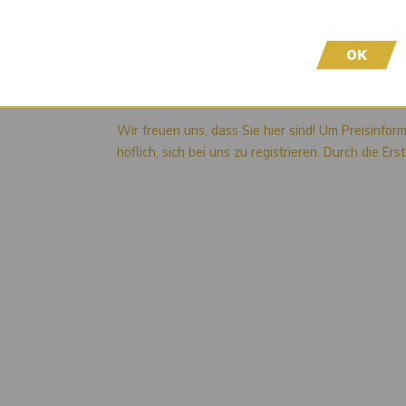
002020903
002020903
mehr anzeigen
OK
Liefertermin auf Anfrage
Wir freuen uns, dass Sie hier sind! Um Preisinfor
höflich, sich bei uns zu registrieren. Durch die Er