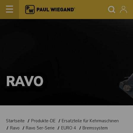
RAVO
Startseite
Produkte-DE
Ersatzteile für Kehrmaschinen
Ravo
Ravo 5er-Serie
EURO 4
Bremssystem