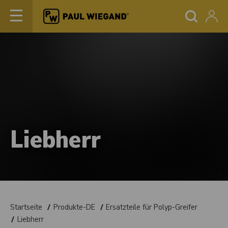
Liebherr
Startseite
Produkte-DE
Ersatzteile für Polyp-Greifer
Liebherr