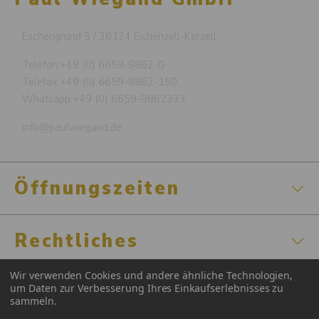
Eschengrund 5 / 36124 Eichenzell-Kerzell
Telefon:
+49 (0) 6659-9862-0
Telefax:
+49 (0) 6659-9862-150
Whatsapp:
+49 (0) 6659-9862333
info@paulwiegand.de
Öffnungszeiten
Rechtliches
Wir verwenden Cookies und andere ähnliche Technologien,
Zertifizierungen
um Daten zur Verbesserung Ihres Einkaufserlebnisses zu
sammeln.