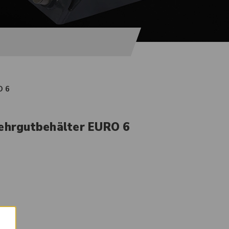
O 6
Kehrgutbehälter EURO 6
×