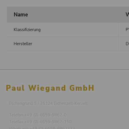
Name
W
Klassifizierung
P
Hersteller
D
Paul Wiegand GmbH
Eschengrund 5 / 36124 Eichenzell-Kerzell
Telefon:
+49 (0) 6659-9862-0
Telefax:
+49 (0) 6659-9862-150
Whatsapp:
+49 (0) 6659-9862333