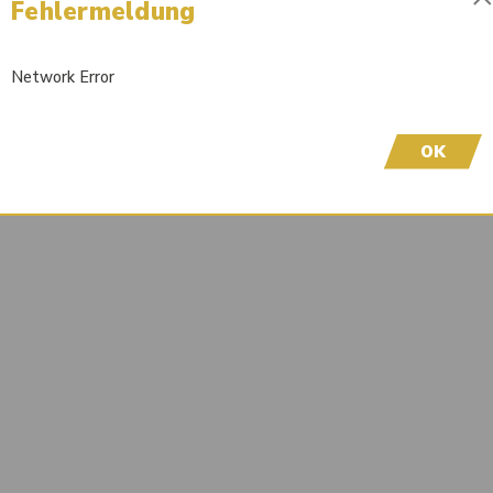
Fehlermeldung
Liefertermin auf Anfrage
Wir freuen uns, dass Sie hier sind! Um Preisinfor
Network Error
höflich, sich bei uns zu registrieren. Durch die Er
OK