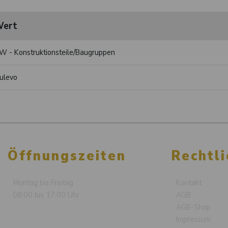
ert
W - Konstruktionsteile/Baugruppen
ulevo
Öffnungszeiten
Rechtli
Montag bis Freitag
Kontakt
08:00 bis 17:00 Uhr
AGB
AGB-Shop
Impressum