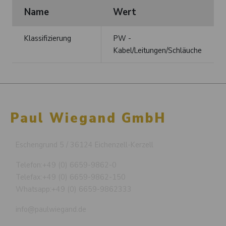
Name
Wert
Klassifizierung
PW -
Kabel/Leitungen/Schläuche
Paul Wiegand GmbH
Eschengrund 5 / 36124 Eichenzell-Kerzell
Telefon:
+49 (0) 6659-9862-0
Telefax:
+49 (0) 6659-9862-150
Whatsapp:
+49 (0) 6659-9862333
info@paulwiegand.de