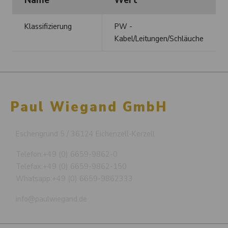
Klassifizierung
PW -
Kabel/Leitungen/Schläuche
Paul Wiegand GmbH
Eschengrund 5 / 36124 Eichenzell-Kerzell
Telefon:
+49 (0) 6659-9862-0
Telefax:
+49 (0) 6659-9862-150
Whatsapp:
+49 (0) 6659-9862333
info@paulwiegand.de