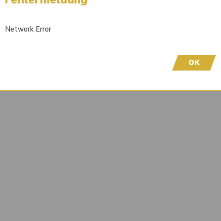
Wir freuen uns, dass Sie hier sind! Um Preisinfor
höflich, sich bei uns zu registrieren. Durch die Er
Network Error
OK