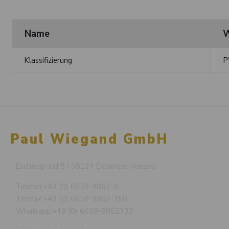
Name
W
Klassifizierung
P
Paul Wiegand GmbH
Eschengrund 5 / 36124 Eichenzell-Kerzell
Telefon:
+49 (0) 6659-9862-0
Telefax:
+49 (0) 6659-9862-150
Whatsapp:
+49 (0) 6659-9862333