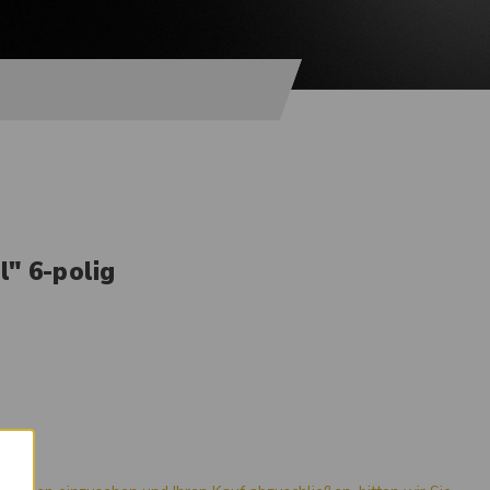
" 6-polig
×