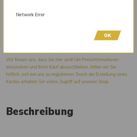
Network Error
OK
Liefertermin auf Anfrage
Wir freuen uns, dass Sie hier sind! Um Preisinformationen
einzusehen und Ihren Kauf abzuschließen, bitten wir Sie
höflich, sich bei uns zu registrieren. Durch die Erstellung eines
Kontos erhalten Sie vollen Zugriff auf unseren Shop.
Beschreibung