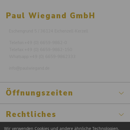
Paul Wiegand GmbH
Eschengrund 5 / 36124 Eichenzell-Kerzell
Telefon:
+49 (0) 6659-9862-0
Telefax:
+49 (0) 6659-9862-150
Whatsapp:
+49 (0) 6659-9862333
info@paulwiegand.de
Öffnungszeiten
Rechtliches
Wir verwenden Cookies und andere ähnliche Technologien,