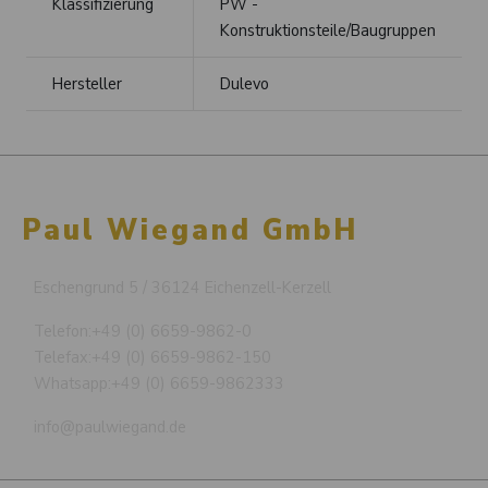
Klassifizierung
PW -
Konstruktionsteile/Baugruppen
Hersteller
Dulevo
Paul Wiegand GmbH
Eschengrund 5 / 36124 Eichenzell-Kerzell
Telefon:
+49 (0) 6659-9862-0
Telefax:
+49 (0) 6659-9862-150
Whatsapp:
+49 (0) 6659-9862333
info@paulwiegand.de