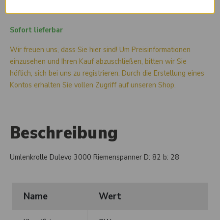
Sofort lieferbar
Wir freuen uns, dass Sie hier sind! Um Preisinformationen
einzusehen und Ihren Kauf abzuschließen, bitten wir Sie
höflich, sich bei uns zu registrieren. Durch die Erstellung eines
Kontos erhalten Sie vollen Zugriff auf unseren Shop.
Beschreibung
Umlenkrolle Dulevo 3000 Riemenspanner D: 82 b: 28
Name
Wert