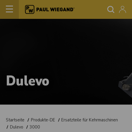
Dulevo
Startseite
Produkte-DE
Ersatzteile für Kehrmaschinen
Dulevo
3000