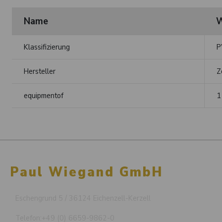
Name
W
Klassifizierung
P
Hersteller
Z
equipmentof
1
Paul Wiegand GmbH
Eschengrund 5 / 36124 Eichenzell-Kerzell
Telefon:
+49 (0) 6659-9862-0