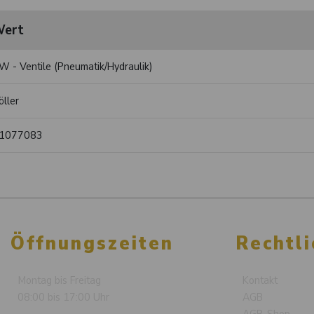
ert
W - Ventile (Pneumatik/Hydraulik)
öller
1077083
Öffnungszeiten
Rechtli
Montag bis Freitag
Kontakt
08:00 bis 17:00 Uhr
AGB
AGB-Shop