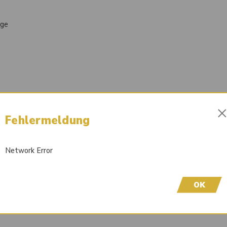
ege
Fehlermeldung
Network Error
OK