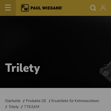
Trilety
Startseite
Produkte-DE
Ersatzteile für Kehrmaschinen
Trilety
TTK/LKM