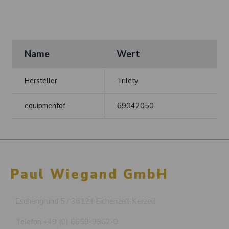
Name
Wert
Hersteller
Trilety
equipmentof
69042050
Paul Wiegand GmbH
Eschengrund 5 / 36124 Eichenzell-Kerzell
Telefon:
+49 (0) 6659-9862-0